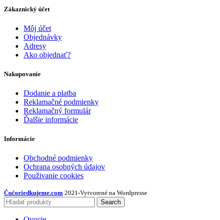
Zákaznický účet
Môj účet
Objednávky
Adresy
Ako objednať?
Nakupovanie
Dodanie a platba
Reklamačné podmienky
Reklamačný formulár
Ďalšie informácie
Informácie
Obchodné podmienky
Ochrana osobných údajov
Použivanie cookies
Čučoriedkujeme.com
2021
-
Vytvorené na Wordpresse
Search
Ovocie