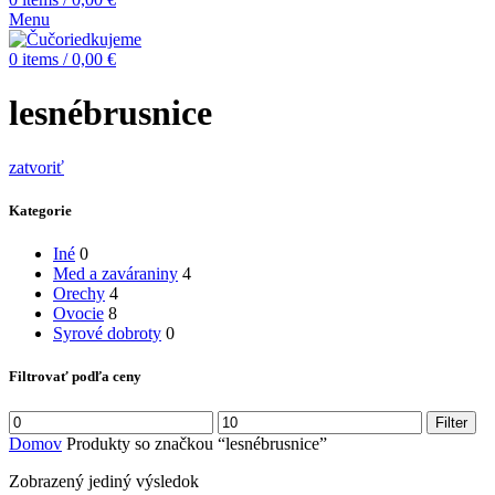
Menu
0
items
/
0,00
€
lesnébrusnice
zatvoriť
Kategorie
Iné
0
Med a zaváraniny
4
Orechy
4
Ovocie
8
Syrové dobroty
0
Filtrovať podľa ceny
Minimálna
Maximálna
Filter
cena
cena
Domov
Produkty so značkou “lesnébrusnice”
Zobrazený jediný výsledok