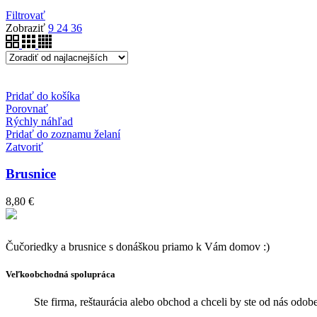
Filtrovať
Zobraziť
9
24
36
Pridať do košíka
Porovnať
Rýchly náhľad
Pridať do zoznamu želaní
Zatvoriť
Brusnice
8,80
€
Čučoriedky a brusnice s donáškou priamo k Vám domov :)
Veľkoobchodná spolupráca
Ste firma, reštaurácia alebo obchod a chceli by ste od nás od