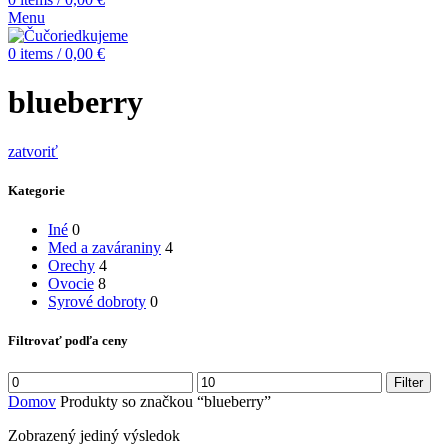
Menu
0
items
/
0,00
€
blueberry
zatvoriť
Kategorie
Iné
0
Med a zaváraniny
4
Orechy
4
Ovocie
8
Syrové dobroty
0
Filtrovať podľa ceny
Minimálna
Maximálna
Filter
cena
cena
Domov
Produkty so značkou “blueberry”
Zobrazený jediný výsledok