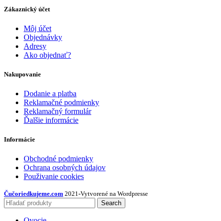
Zákaznický účet
Môj účet
Objednávky
Adresy
Ako objednať?
Nakupovanie
Dodanie a platba
Reklamačné podmienky
Reklamačný formulár
Ďalšie informácie
Informácie
Obchodné podmienky
Ochrana osobných údajov
Použivanie cookies
Čučoriedkujeme.com
2021
-
Vytvorené na Wordpresse
Search
Ovocie