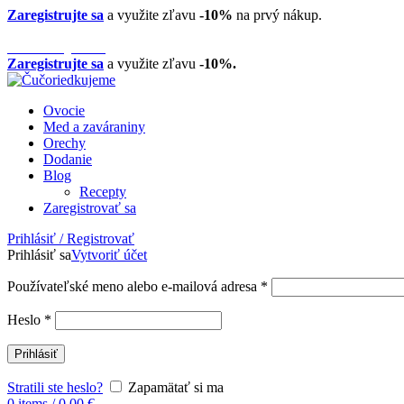
Zaregistrujte sa
a využite zľavu
-10%
na prvý nákup.
Telefón:
0944 88 20 20
Kontaktujte nás
Zaregistrujte sa
a využite zľavu
-10%.
Ovocie
Med a zaváraniny
Orechy
Dodanie
Blog
Recepty
Zaregistrovať sa
Prihlásiť / Registrovať
Prihlásiť sa
Vytvoriť účet
Používateľské meno alebo e-mailová adresa
*
Heslo
*
Prihlásiť
Stratili ste heslo?
Zapamätať si ma
0
items
/
0,00
€