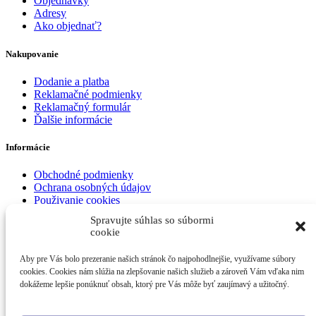
Objednávky
Adresy
Ako objednať?
Nakupovanie
Dodanie a platba
Reklamačné podmienky
Reklamačný formulár
Ďalšie informácie
Informácie
Obchodné podmienky
Ochrana osobných údajov
Použivanie cookies
Spravujte súhlas so súbormi
Čučoriedkujeme.com
2021
-
Vytvorené na Wordpresse
cookie
Search
Aby pre Vás bolo prezeranie našich stránok čo najpohodlnejšie, využívame súbory
Ovocie
cookies. Cookies nám slúžia na zlepšovanie našich služieb a zároveň Vám vďaka nim
Med a zaváraniny
dokážeme lepšie ponúknuť obsah, ktorý pre Vás môže byť zaujímavý a užitočný.
Orechy
Dodanie
Blog