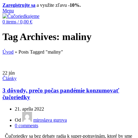
Zaregistrujte sa
a využite zľavu
-10%.
Menu
0
items
/
0,00
€
Tag Archives: maliny
Úvod
»
Posts Tagged "maliny"
22
jún
Články
3 dôvody, prečo počas pandémie konzumovať
čučoriedky
21. apríla 2022
Od
miroslava gurova
0
comments
Čučoriedky sa bez debaty radia k super-potravinám, ktoré by sme