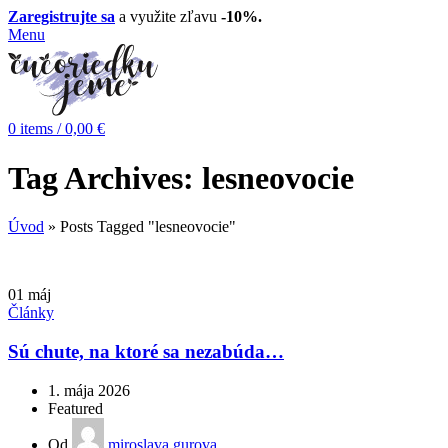
Zaregistrujte sa
a využite zľavu
-10%.
Menu
0
items
/
0,00
€
Tag Archives: lesneovocie
Úvod
»
Posts Tagged "lesneovocie"
01
máj
Články
Sú chute, na ktoré sa nezabúda…
1. mája 2026
Featured
Od
miroslava gurova