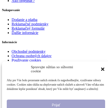
Ako objednať?
Nakupovanie
Dodanie a platba
Reklamačné podmienky
Reklamačný formulár
Ďalšie informácie
Informácie
Obchodné podmienky
Ochrana osobných údajov
Použivanie cookies
Spravujte súhlas so súbormi
Čučoriedkujeme.com
2021
-
Vytvorené na Wordpresse
cookie
Search
Aby pre Vás bolo prezeranie našich stránok čo najpohodlnejšie, využívame súbory
Ovocie
cookies. Cookies nám slúžia na zlepšovanie našich služieb a zároveň Vám vďaka nim
Med a zaváraniny
dokážeme lepšie ponúknuť obsah, ktorý pre Vás môže byť zaujímavý a užitočný.
Orechy
Dodanie
Blog
Recepty
Prijať
Zaregistrovať sa