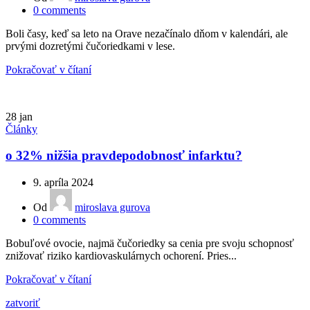
0
comments
Boli časy, keď sa leto na Orave nezačínalo dňom v kalendári, ale
prvými dozretými čučoriedkami v lese.
Pokračovať v čítaní
28
jan
Články
o 32% nižšia pravdepodobnosť infarktu?
9. apríla 2024
Od
miroslava gurova
0
comments
Bobuľové ovocie, najmä čučoriedky sa cenia pre svoju schopnosť
znižovať riziko kardiovaskulárnych ochorení. Pries...
Pokračovať v čítaní
zatvoriť